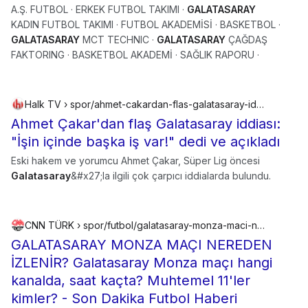
A.Ş. FUTBOL · ERKEK FUTBOL TAKIMI ·
GALATASARAY
KADIN FUTBOL TAKIMI · FUTBOL AKADEMİSİ · BASKETBOL ·
GALATASARAY
MCT TECHNIC ·
GALATASARAY
ÇAĞDAŞ
FAKTORING · BASKETBOL AKADEMİ · SAĞLIK RAPORU ·
Halk TV › spor/ahmet-cakardan-flas-galatasaray-iddiasi-isin-icinde-baska-is-var-dedi-ve-acikladi-1046236h
Ahmet Çakar'dan flaş Galatasaray iddiası:
"İşin içinde başka iş var!" dedi ve açıkladı
Eski hakem ve yorumcu Ahmet Çakar, Süper Lig öncesi
Galatasaray
&#x27;la ilgili çok çarpıcı iddialarda bulundu.
CNN TÜRK › spor/futbol/galatasaray-monza-maci-nereden-izlenir-galatasaray-monza-maci-hangi-kanalda-saat-kacta-muhtemel-11ler-kimler-3446415
GALATASARAY MONZA MAÇI NEREDEN
İZLENİR? Galatasaray Monza maçı hangi
kanalda, saat kaçta? Muhtemel 11'ler
kimler? - Son Dakika Futbol Haberi