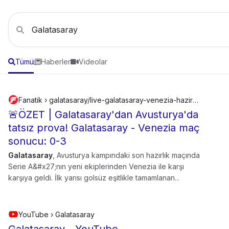
Tümü
Haberler
Videolar
Fanatik › galatasaray/live-galatasaray-venezia-hazirlik-maci-ne-zaman-saat-kacta-hangi-kanalda-galatasaray-maci-sifresiz-mi-2632188
🚨ÖZET | Galatasaray'dan Avusturya'da
tatsız prova! Galatasaray - Venezia maç
sonucu: 0-3
Galatasaray
, Avusturya kampındaki son hazırlık maçında
Serie A&#x27;nın yeni ekiplerinden Venezia ile karşı
karşıya geldi. İlk yarısı golsüz eşitlikle tamamlanan...
YouTube › Galatasaray