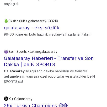
paylaşıldı.
Eksisozluk › galatasaray--33210
galatasaray - ekşi sözlük
99-00 ligine en kotu hazirlik maclariyla hazirlanan takim
Bein Sports › takim/galatasaray
Galatasaray Haberleri - Transfer ve Son
Dakika | beIN SPORTS
Galatasaray
ile ilgili son dakika haberleri ve transfer
gelişmelerinin yanı sıra özel röportajlar ve istatistikler beIN
SPORTS’da!
X › Galatasaray
26x Turkish Champions 🟡🔴