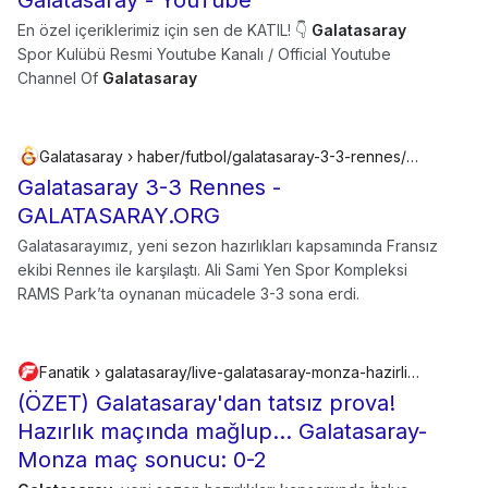
Galatasaray - YouTube
En özel içeriklerimiz için sen de KATIL! 👇
Galatasaray
Spor Kulübü Resmi Youtube Kanalı / Official Youtube
Channel Of
Galatasaray
Galatasaray › haber/futbol/galatasaray-3-3-rennes/60697
Galatasaray 3-3 Rennes -
GALATASARAY.ORG
Galatasarayımız, yeni sezon hazırlıkları kapsamında Fransız
ekibi Rennes ile karşılaştı. Ali Sami Yen Spor Kompleksi
RAMS Park’ta oynanan mücadele 3-3 sona erdi.
Fanatik › galatasaray/live-galatasaray-monza-hazirlik-maci-canli-anlatim-gs-mnz-maci-kadrolari-skoru-ve-istatistikleri-2631856
(ÖZET) Galatasaray'dan tatsız prova!
Hazırlık maçında mağlup... Galatasaray-
Monza maç sonucu: 0-2