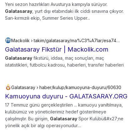
Yeni sezon hazırlıkları Avusturya kampıyla sürüyor.
Galatasaray
, yurt dışı etabındaki ilk ciddi sınavına çıkıyor.
Sarı-kırmızılı ekip, Summer Series Upper...
Mackolik › takim/galatasaray/ma%C3%A7lar/esa748l653sss1wurz5ps3228
Galatasaray Fikstür | Mackolik.com
Galatasaray
fikstürü, iddaa, maç sonuçları, maç
istatistikleri, futbolcu kadrosu, haberleri, transfer haberleri
Galatasaray › haber/kulup/kamuoyuna-duyuru/60630
Kamuoyuna duyuru - GALATASARAY.ORG
17 Temmuz günü gerçekleştirilen ... kamuoyu yanıltılmaya,
kulübümüz ve yöneticilerimiz hedef gösterilmeye
çalışılmıştır. Bu girişim,
Galatasaray
Spor Kulübü&#x27;ne
yönelik açık bir algı operasyonudur....