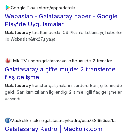
Google Play › store/apps/details
Webaslan - Galatasaray haber - Google
Play'de Uygulamalar
Galatasaray
taraftarı burda, GS Plus ile kutlamayı, haberler
ile Webaslan&#x27;ı yaşa
Halk TV › spor/galatasaraya-cifte-mujde-2-transferde-flas-gelisme-1044267h
Galatasaray'a çifte müjde: 2 transferde
flaş gelişme
Galatasaray
transfer çalışmalarını sürdürürken, çifte müjde
geldi. Sarı kırmızılıların ilgilendiği 2 isimle ilgili flaş gelişmeler
yaşandı.
Mackolik › takim/galatasaray/kadro/esa748l653sss1wurz5ps3228
Galatasaray Kadro | Mackolik.com