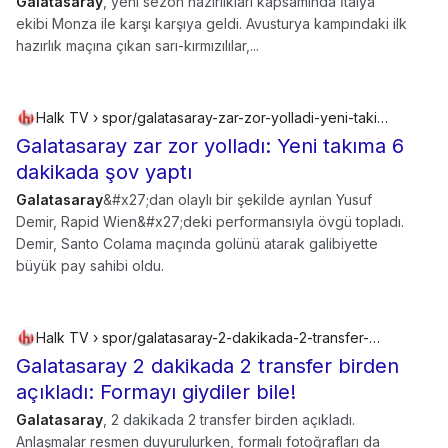
Galatasaray
, yeni sezon hazırlıkları kapsamında İtalya
ekibi Monza ile karşı karşıya geldi. Avusturya kampındaki ilk
hazırlık maçına çıkan sarı-kırmızılılar,...
Halk TV › spor/galatasaray-zar-zor-yolladi-yeni-takima-6-dakikada-sov-yapti-1044572h
Galatasaray zar zor yolladı: Yeni takıma 6
dakikada şov yaptı
Galatasaray
&#x27;dan olaylı bir şekilde ayrılan Yusuf
Demir, Rapid Wien&#x27;deki performansıyla övgü topladı.
Demir, Santo Colama maçında golünü atarak galibiyette
büyük pay sahibi oldu.
Halk TV › spor/galatasaray-2-dakikada-2-transfer-birden-acikladi-formayi-giydiler-bile-1045573h
Galatasaray 2 dakikada 2 transfer birden
açıkladı: Formayı giydiler bile!
Galatasaray
, 2 dakikada 2 transfer birden açıkladı.
Anlaşmalar resmen duyurulurken, formalı fotoğrafları da